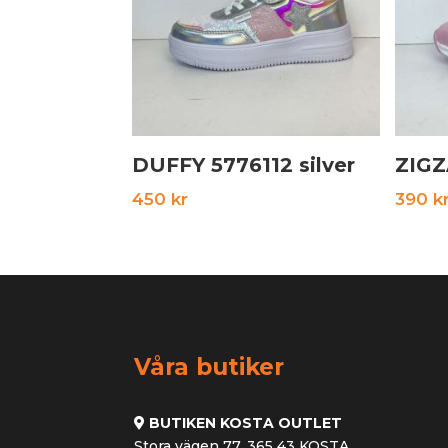
DUFFY 5776112 silver
ZIGZ
450
kr
390
k
Våra butiker
BUTIKEN KOSTA OUTLET
Stora vägen 77, 365 43 KOSTA