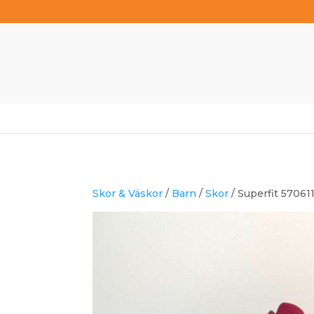
Skor & Väskor
/
Barn
/
Skor
/ Superfit 57061