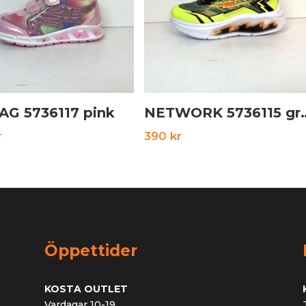
AG 5736117 pink
NETWORK 57
r
390
kr
Öppettider
KOSTA OUTLET
Vardagar 10-19