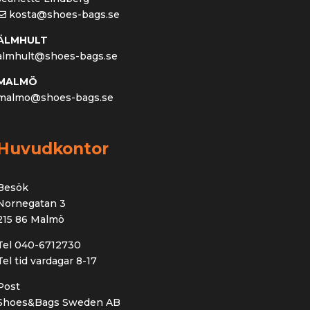
kosta@shoes-bags.se
ÄLMHULT
almhult@shoes-bags.se
MALMÖ
malmo@shoes-bags.se
Huvudkontor
Besök
Nornegatan 3
215 86 Malmö
Tel 040-6712730
Tel tid vardagar 8-17
Post
Shoes&Bags Sweden AB