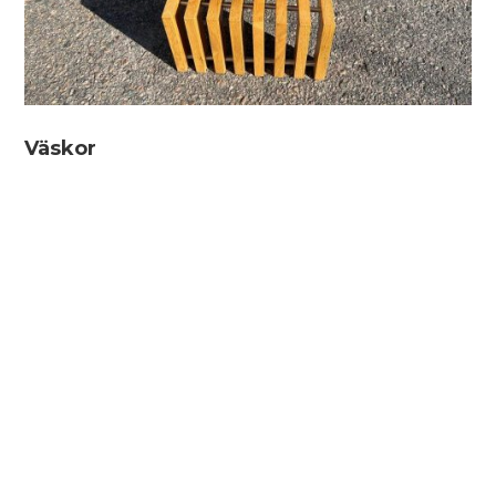
Väskor
Kända varumärken till bättre
priser