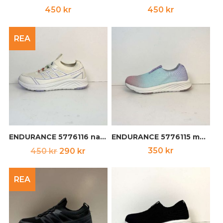
450
kr
450
kr
REA
ENDURANCE 5776116 naturvit/lila
ENDURANCE 5776115 multi
Det
Det
350
kr
450
kr
290
kr
ursprungliga
nuvarande
priset
priset
REA
var:
är:
450 kr.
290 kr.