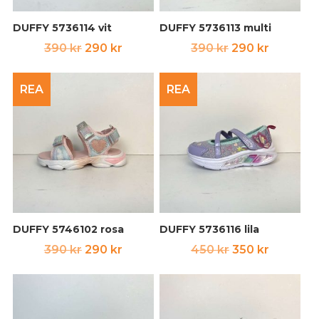
DUFFY 5736114 vit
DUFFY 5736113 multi
Det
Det
Det
Det
390
kr
290
kr
390
kr
290
kr
ursprungliga
nuvarande
ursprungliga
nuvara
priset
priset
priset
priset
REA
REA
var:
är:
var:
är:
390 kr.
290 kr.
390 kr.
290 kr.
DUFFY 5746102 rosa
DUFFY 5736116 lila
Det
Det
Det
Det
390
kr
290
kr
450
kr
350
kr
ursprungliga
nuvarande
ursprungliga
nuvara
priset
priset
priset
priset
var:
är:
var:
är: