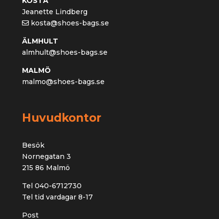
KOSTA
Jeanette Lindberg
kosta@shoes-bags.se
ÄLMHULT
almhult@shoes-bags.se
MALMÖ
malmo@shoes-bags.se
Huvudkontor
Besök
Nornegatan 3
215 86 Malmö
Tel 040-6712730
Tel tid vardagar 8-17
Post