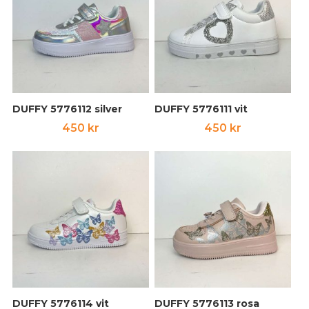
390 kr.
290 kr.
450 kr.
350 kr.
DUFFY 5776112 silver
DUFFY 5776111 vit
450
kr
450
kr
DUFFY 5776114 vit
DUFFY 5776113 rosa