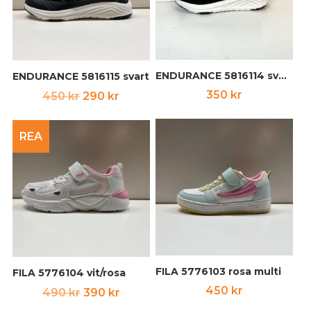
ENDURANCE 5816114 svart
ENDURANCE 5816115 svart
Det
Det
350
kr
450
kr
290
kr
ursprungliga
nuvarande
priset
priset
REA
var:
är:
450 kr.
290 kr.
FILA 5776103 rosa multi
FILA 5776104 vit/rosa
450
kr
Det
Det
490
kr
390
kr