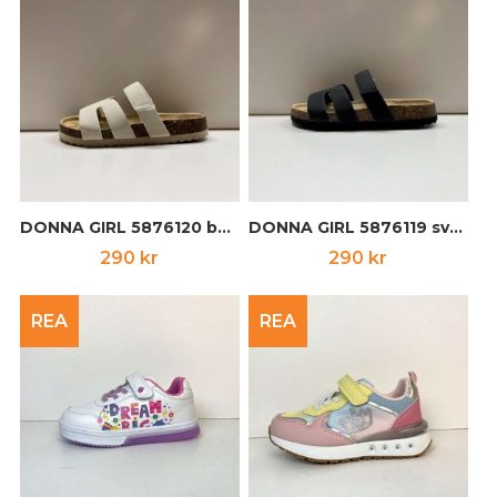
DONNA GIRL 5876120 beige
DONNA GIRL 5876119 svart
290
kr
290
kr
REA
REA