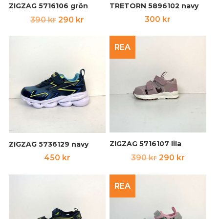
ZIGZAG 5716106 grön
TRETORN 5896102 navy
Det
Det
300
kr
390
kr
290
kr
ursprungliga
nuvarande
priset
priset
REA
var:
är:
390 kr.
290 kr.
ZIGZAG 5716107 lila
ZIGZAG 5736129 navy
Det
Det
450
kr
390
kr
290
kr
ursprungliga
nuvara
priset
priset
REA
var:
är:
390 kr.
290 kr.