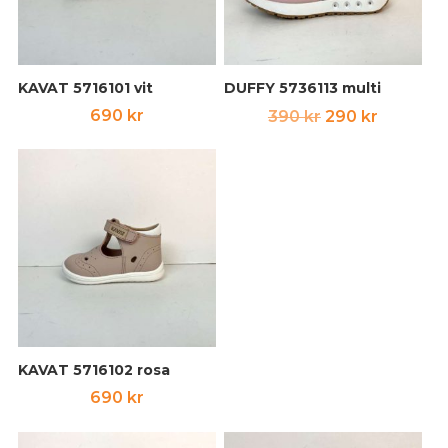
KAVAT 5716101 vit
DUFFY 5736113 multi
Det
Det
690
kr
390
kr
290
kr
ursprungliga
nuvara
priset
priset
var:
är:
390 kr.
290 kr.
KAVAT 5716102 rosa
690
kr