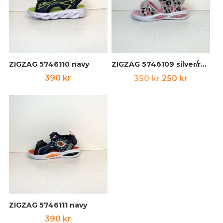
ZIGZAG 5746110 navy
ZIGZAG 5746109 silver/rosa
Det
Det
390
kr
350
kr
250
kr
ursprungliga
nuvara
priset
priset
var:
är:
350 kr.
250 kr.
ZIGZAG 5746111 navy
390
kr