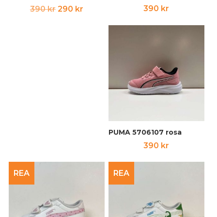
Det
Det
390
kr
390
kr
290
kr
ursprungliga
nuvarande
priset
priset
var:
är:
390 kr.
290 kr.
PUMA 5706107 rosa
390
kr
REA
REA