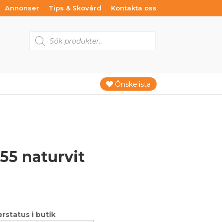
Annonser
Tips & Skovård
Kontakta oss
Products
search
Önskelista
5 naturvit
Det
Det
ursprungliga
nuvarande
priset
priset
var:
är: