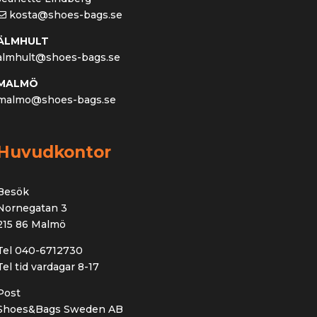
kosta@shoes-bags.se
ÄLMHULT
almhult@shoes-bags.se
MALMÖ
malmo@shoes-bags.se
Huvudkontor
Besök
Nornegatan 3
215 86 Malmö
Tel 040-6712730
Tel tid vardagar 8-17
Post
Shoes&Bags Sweden AB