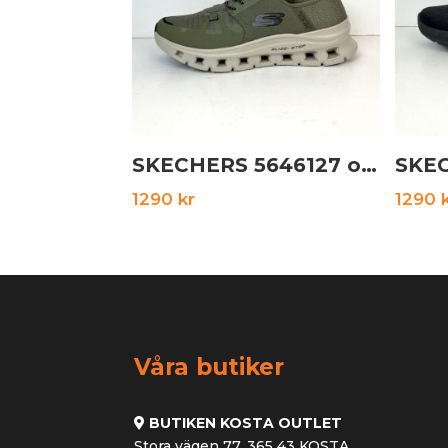
SKECHERS 5646127 olive
1290
kr
1290
Våra butiker
BUTIKEN KOSTA OUTLET
Stora vägen 77, 365 43 KOSTA