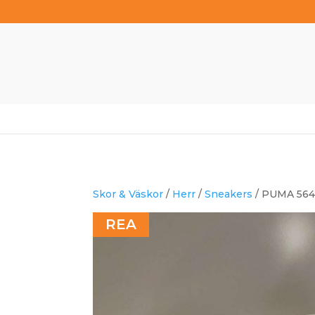
Skor & Väskor
/
Herr
/
Sneakers
/ PUMA 5646
REA