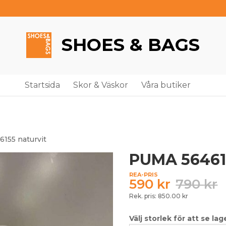
SHOES & BAGS
Startsida
Skor & Väskor
Våra butiker
155 naturvit
PUMA 564615
590
kr
790
kr
Rek. pris: 850.00 kr