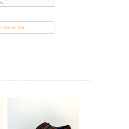
790 kr.
590 kr.
 i önskelista