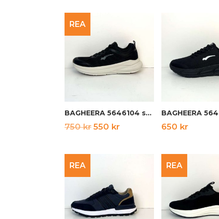
REA
BAGHEERA 5646104 svart
Det
Det
750
kr
550
kr
650
kr
ursprungliga
nuvarande
priset
priset
REA
REA
var:
är:
750 kr.
550 kr.