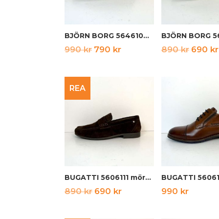
BJÖRN BORG 5646107 navy
Det
Det
Det
990
kr
790
kr
890
kr
690
kr
ursprungliga
nuvarande
urspru
priset
priset
priset
REA
var:
är:
var:
990 kr.
790 kr.
890 kr.
BUGATTI 5606111 mörkbrun
Det
Det
890
kr
690
kr
990
kr
ursprungliga
nuvarande
priset
priset