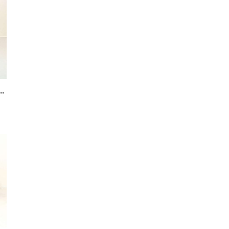
.
5666111 bordeaux