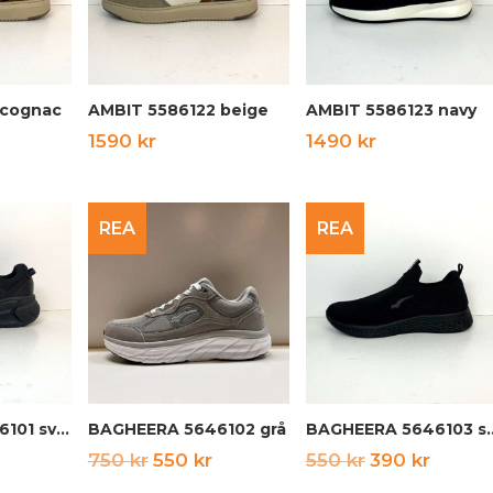
 cognac
AMBIT 5586122 beige
AMBIT 5586123 navy
1590
kr
1490
kr
REA
REA
BAGHEERA 5646101 svart
BAGHEERA 5646102 grå
BAGHEERA 56
Det
Det
Det
Det
750
kr
550
kr
550
kr
390
kr
ursprungliga
nuvarande
ursprunglig
nuvar