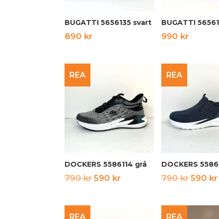
BUGATTI 5656135 svart
BUGATTI 56561
890
kr
990
kr
REA
REA
DOCKERS 5586114 grå
DOCKERS 55861
Det
Det
Det
790
kr
590
kr
790
kr
590
kr
ursprungliga
nuvarande
urspru
priset
priset
priset
REA
REA
var:
är:
var: