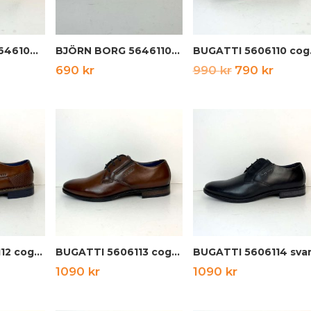
BJÖRN BORG 5646108 svart
BJÖRN BORG 5646110 vit
BUGA
Det
Det
Det
690
kr
990
kr
790
kr
ngliga
nuvarande
ursprunglig
nuvar
priset
priset
priset
är:
var:
är:
690 kr.
990 kr.
790 kr
BUGATTI 5606112 cognac
BUGATTI 5606113 cognac
BUGATTI 5606114 svar
1090
kr
1090
kr