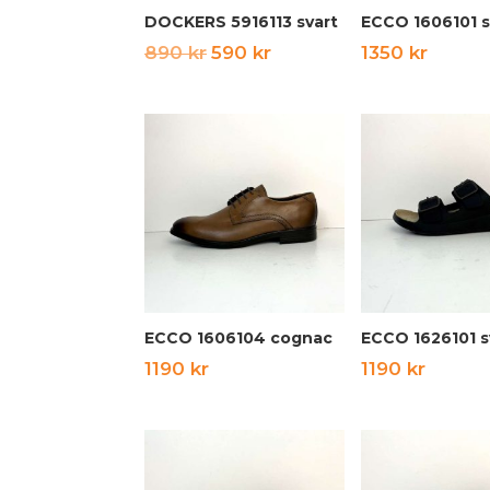
DOCKERS 5916113 svart
ECCO 1606101 s
Det
Det
890
kr
590
kr
1350
kr
ursprungliga
nuvarande
priset
priset
var:
är:
890 kr.
590 kr.
ECCO 1606104 cognac
ECCO 1626101 s
1190
kr
1190
kr