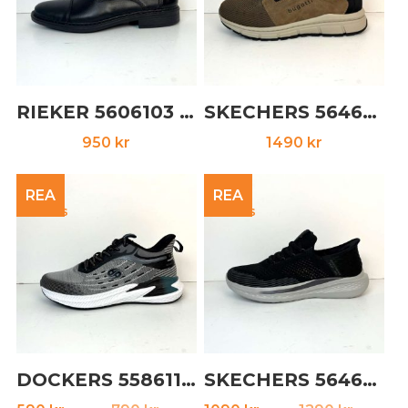
RIEKER 5606103 svart
SKECHERS 5646133 svart
950
kr
1490
kr
REA
REA
DOCKERS 5586114 grå
SKECHERS 5646123 svart