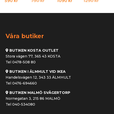
Det
Det
Det
Det
590
kr
790
kr
1090
kr
1290
kr
ursprungliga
nuvarande
urspru
nuvar
priset
priset
priset
priset
var:
är:
var:
är:
790 kr.
590 kr.
1290 kr
1090 kr
Våra butiker
BUTIKEN KOSTA OUTLET
Stora vägen 77, 365 43 KOSTA
Tel 0478-508 80
BUTIKEN I ÄLMHULT VID IKEA
Handelsvägen 12, 343 33 ÄLMHULT
Tel 0476-694660
BUTIKEN MALMÖ SVÅGERTORP
Nornegatan 3, 215 86 MALMÖ
Tel 040-534080