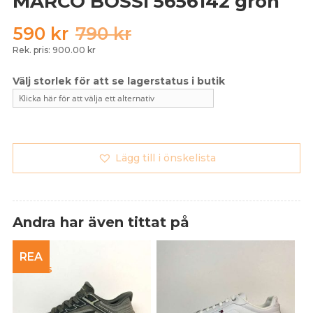
MARCO BOSSI 5656142 grön
Det
Det
590
kr
790
kr
ursprungliga
nuvarande
Rek. pris: 900.00 kr
priset
priset
var:
är:
790 kr.
590 kr.
Lägg till i önskelista
Andra har även tittat på
REA