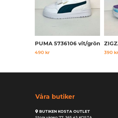
PUMA 5736106 vit/grön
ZIGZ
490
kr
390
k
Våra butiker
BUTIKEN KOSTA OUTLET
Stora vägen 77, 365 43 KOSTA