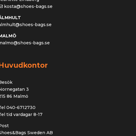
kosta@shoes-bags.se
ÄLMHULT
almhult@shoes-bags.se
MALMÖ
malmo@shoes-bags.se
Huvudkontor
Besök
Nornegatan 3
215 86 Malmö
Tel 040-6712730
Tel tid vardagar 8-17
Post
Shoes&Bags Sweden AB