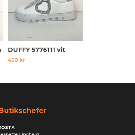
å
DUFFY 5776111 vit
450
kr
Butikschefer
KOSTA
Jeanette Lindberg