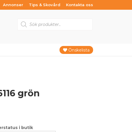
Annonser
Tips & Skovård
Kontakta oss
Products
search
Önskelista
116 grön