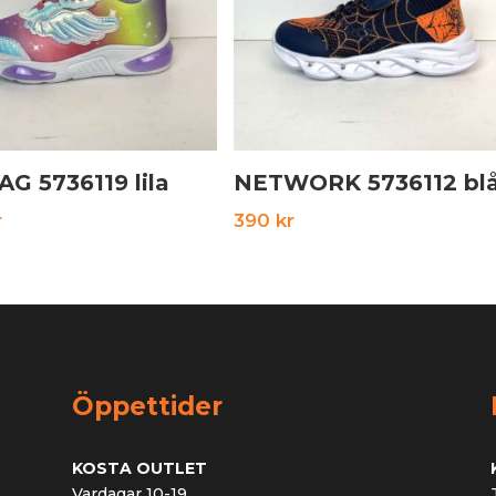
AG 5736119 lila
NETWORK 5736112 bl
r
390
kr
Öppettider
KOSTA OUTLET
Vardagar 10-19