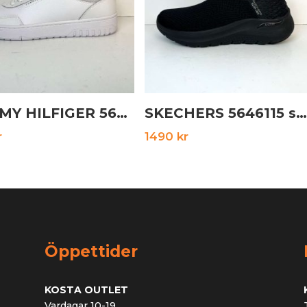
TOMMY HILFIGER 5646141 vit
SKECHERS 5646115 svart
r
1490
kr
Öppettider
KOSTA OUTLET
Vardagar 10-19