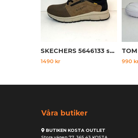
SKECHERS 5646133 svart
1490
kr
990
k
Våra butiker
BUTIKEN KOSTA OUTLET
Stora vägen 77, 365 43 KOSTA