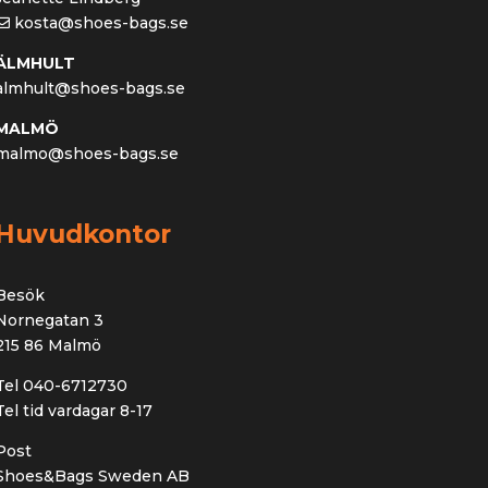
kosta@shoes-bags.se
ÄLMHULT
almhult@shoes-bags.se
MALMÖ
malmo@shoes-bags.se
Huvudkontor
Besök
Nornegatan 3
215 86 Malmö
Tel 040-6712730
Tel tid vardagar 8-17
Post
Shoes&Bags Sweden AB