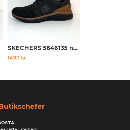
SKECHERS 5646135 naturvit
1490
kr
Butikschefer
KOSTA
Jeanette Lindberg