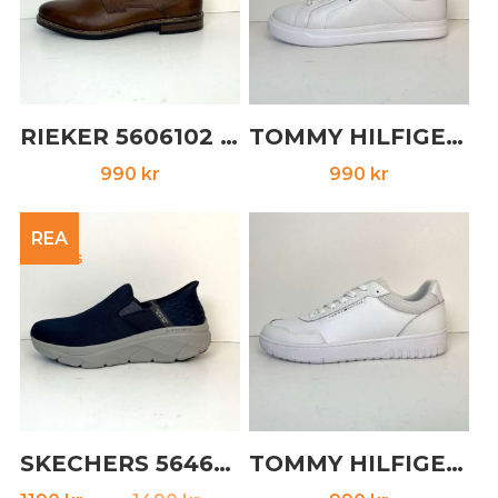
RIEKER 5606102 cognac
TOMMY HILFIGER 5646140 vit
990
kr
990
kr
REA
SKECHERS 5646116 navy
TOMMY HILFIGER 5646141 vit