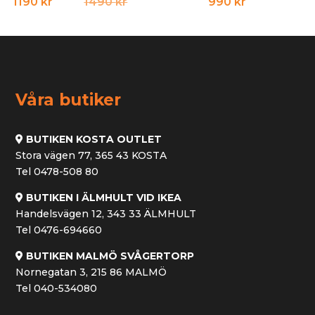
Det
Det
1190
kr
1490
kr
990
kr
ursprungliga
nuvarande
priset
priset
var:
är:
1490 kr.
1190 kr.
Våra butiker
BUTIKEN KOSTA OUTLET
Stora vägen 77, 365 43 KOSTA
Tel 0478-508 80
BUTIKEN I ÄLMHULT VID IKEA
Handelsvägen 12, 343 33 ÄLMHULT
Tel 0476-694660
BUTIKEN MALMÖ SVÅGERTORP
Nornegatan 3, 215 86 MALMÖ
Tel 040-534080