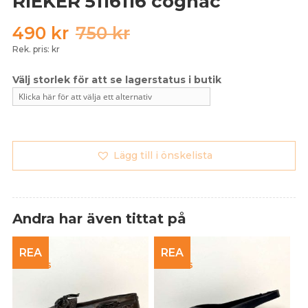
RIEKER 5116116 cognac
Det
Det
490
kr
750
kr
ursprungliga
nuvarande
Rek. pris: kr
priset
priset
var:
är:
750 kr.
490 kr.
Lägg till i önskelista
Andra har även tittat på
REA
REA