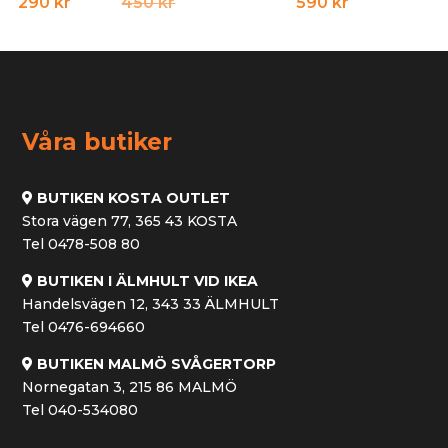
Det
Det
290
kr
450
kr
590
kr
ursprungliga
nuvarande
priset
priset
var:
är:
450 kr.
290 kr.
Våra butiker
BUTIKEN KOSTA OUTLET
Stora vägen 77, 365 43 KOSTA
Tel 0478-508 80
BUTIKEN I ÄLMHULT VID IKEA
Handelsvägen 12, 343 33 ÄLMHULT
Tel 0476-694660
BUTIKEN MALMÖ SVÅGERTORP
Nornegatan 3, 215 86 MALMÖ
Tel 040-534080