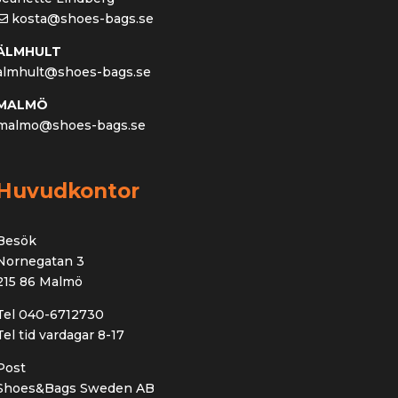
kosta@shoes-bags.se
ÄLMHULT
almhult@shoes-bags.se
MALMÖ
malmo@shoes-bags.se
Huvudkontor
Besök
Nornegatan 3
215 86 Malmö
Tel 040-6712730
Tel tid vardagar 8-17
Post
Shoes&Bags Sweden AB