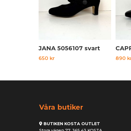
JANA 5056107 svart
CAPR
650
kr
890
k
Våra butiker
BUTIKEN KOSTA OUTLET
Stora vägen 77, 365 43 KOSTA