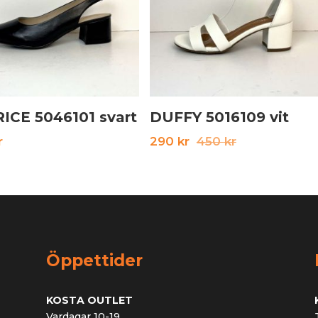
ICE 5046101 svart
DUFFY 5016109 vit
Det
Det
r
290
kr
450
kr
ursprungliga
nuvarande
priset
priset
var:
är:
450 kr.
290 kr.
Öppettider
KOSTA OUTLET
Vardagar 10-19