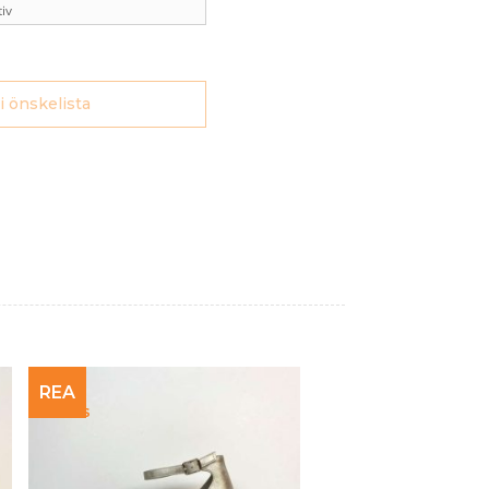
 i önskelista
REA