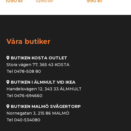
Det
Det
1090
kr
1290
kr
990
kr
ursprungliga
nuvarande
priset
priset
var:
är:
1290 kr.
1090 kr.
Våra butiker
BUTIKEN KOSTA OUTLET
Stora vägen 77, 365 43 KOSTA
Tel 0478-508 80
BUTIKEN I ÄLMHULT VID IKEA
Handelsvägen 12, 343 33 ÄLMHULT
Tel 0476-694660
BUTIKEN MALMÖ SVÅGERTORP
Nornegatan 3, 215 86 MALMÖ
Tel 040-534080