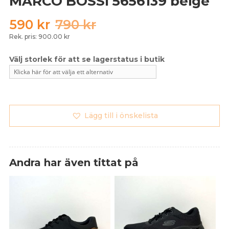
MARCO BOSSI 5656139 beige
Det
Det
590
kr
790
kr
ursprungliga
nuvarande
Rek. pris: 900.00 kr
priset
priset
var:
är:
790 kr.
590 kr.
Lägg till i önskelista
Andra har även tittat på