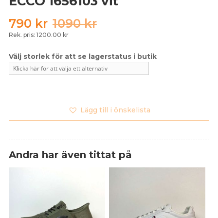
ECCO 1656103 vit
Det
Det
790
kr
1090
kr
ursprungliga
nuvarande
Rek. pris: 1200.00 kr
priset
priset
var:
är:
1090 kr.
790 kr.
Lägg till i önskelista
Andra har även tittat på