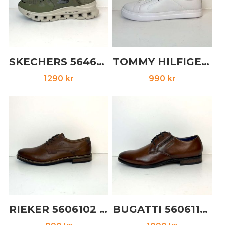
SKECHERS 5646127 olive
TOMMY HILFIGER 5646140 vit
1290
kr
990
kr
RIEKER 5606102 cognac
BUGATTI 5606113 cognac