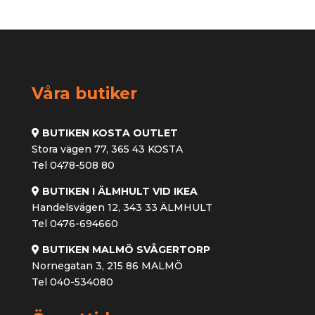
ursprungliga
nuvarande
priset
priset
var:
är:
650 kr.
450 kr.
Våra butiker
BUTIKEN KOSTA OUTLET
Stora vägen 77, 365 43 KOSTA
Tel 0478-508 80
BUTIKEN I ÄLMHULT VID IKEA
Handelsvägen 12, 343 33 ÄLMHULT
Tel 0476-694660
BUTIKEN MALMÖ SVÅGERTORP
Nornegatan 3, 215 86 MALMÖ
Tel 040-534080