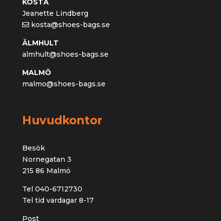
KOSTA
Jeanette Lindberg
kosta@shoes-bags.se
ÄLMHULT
almhult@shoes-bags.se
MALMÖ
malmo@shoes-bags.se
Huvudkontor
Besök
Nornegatan 3
215 86 Malmö
Tel 040-6712730
Tel tid vardagar 8-17
Post