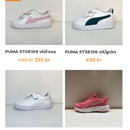
var:
är:
450 kr.
290 kr.
PUMA 5706109 vit/rosa
PUMA 5736106 vit/grön
Det
Det
450
kr
290
kr
490
kr
ursprungliga
nuvarande
priset
priset
var:
är:
450 kr.
290 kr.