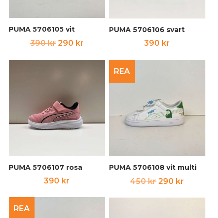
PUMA 5706105 vit
PUMA 5706106 svart
Det
Det
390
kr
290
kr
390
kr
ursprungliga
nuvarande
priset
priset
REA
var:
är:
390 kr.
290 kr.
PUMA 5706107 rosa
PUMA 5706108 vit multi
Det
Det
390
kr
450
kr
290
kr
ursprungliga
nuvara
priset
priset
REA