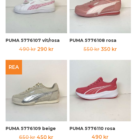
PUMA 5776107 vit/rosa
PUMA 5776108 rosa
Det
Det
Det
Det
490
kr
290
kr
550
kr
350
kr
ursprungliga
nuvarande
ursprungliga
nuvara
priset
priset
priset
priset
REA
var:
är:
var:
är:
490 kr.
290 kr.
550 kr.
350 kr.
PUMA 5776109 beige
PUMA 5776110 rosa
Det
Det
490
kr
650
kr
450
kr