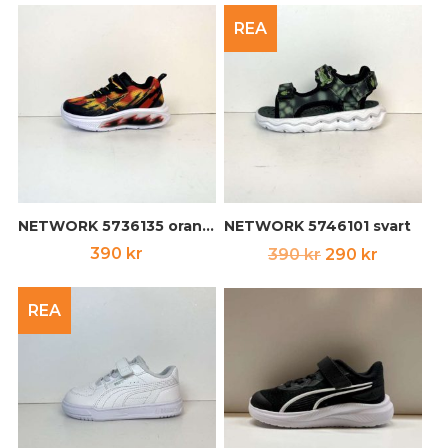
REA
NETWORK 5736135 orange
NETWORK 5746101 svart
Det
Det
390
kr
390
kr
290
kr
ursprungliga
nuvara
priset
priset
REA
var:
är:
390 kr.
290 kr.