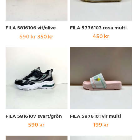
FILA 5816106 vit/olive
FILA 5776103 rosa multi
Det
Det
450
kr
590
kr
350
kr
ursprungliga
nuvarande
priset
priset
var:
är:
590 kr.
350 kr.
FILA 5816107 svart/grön
FILA 5876101 vir multi
590
kr
199
kr