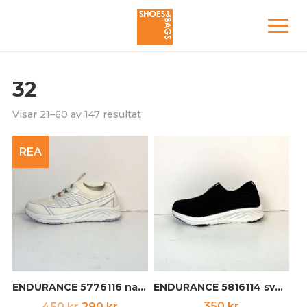
32
Visar 21–60 av 147 resultat
REA
ENDURANCE 5776116 naturvit/lila
ENDURANCE 5816114 svart
Det
Det
350
kr
450
kr
290
kr