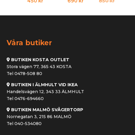
Det
Det
450
kr
690
kr
850
kr
ursprun
nuvara
priset
priset
var:
är:
850 kr.
690 kr.
Våra butiker
BUTIKEN KOSTA OUTLET
Stora vägen 77, 365 43 KOSTA
Tel 0478-508 80
BUTIKEN I ÄLMHULT VID IKEA
Handelsvägen 12, 343 33 ÄLMHULT
Tel 0476-694660
BUTIKEN MALMÖ SVÅGERTORP
Nornegatan 3, 215 86 MALMÖ
Tel 040-534080