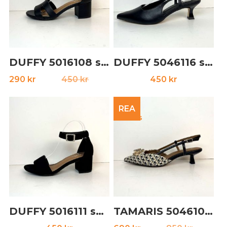
DUFFY 5016108 svart
DUFFY 5046116 svart
Det
Det
290
kr
450
kr
450
kr
ursprungliga
nuvarande
priset
priset
REA
var:
är:
450 kr.
290 kr.
DUFFY 5016111 svart
TAMARIS 5046108 svart multi