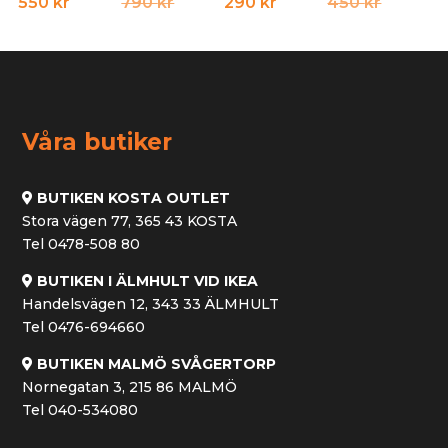
Det
Det
Det
Det
550
kr
790
kr
290
kr
450
kr
ursprungliga
nuvarande
ursprun
nuvara
priset
priset
priset
priset
var:
är:
var:
är:
790 kr.
550 kr.
450 kr.
290 kr.
Våra butiker
BUTIKEN KOSTA OUTLET
Stora vägen 77, 365 43 KOSTA
Tel 0478-508 80
BUTIKEN I ÄLMHULT VID IKEA
Handelsvägen 12, 343 33 ÄLMHULT
Tel 0476-694660
BUTIKEN MALMÖ SVÅGERTORP
Nornegatan 3, 215 86 MALMÖ
Tel 040-534080