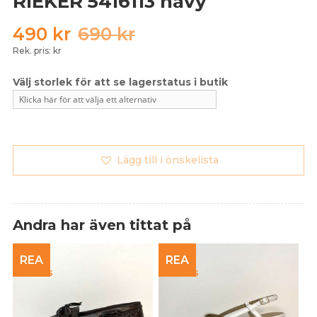
RIEKER 5416113 navy
Det
Det
490
kr
690
kr
ursprungliga
nuvarande
Rek. pris: kr
priset
priset
var:
är:
690 kr.
490 kr.
Lägg till i önskelista
Andra har även tittat på
REA
REA