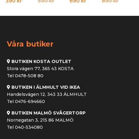
Det
Det
Det
Det
390
kr
590
kr
690
kr
890
kr
ursprungliga
nuvarande
ursprun
nuvara
priset
priset
priset
priset
var:
är:
var:
är:
590 kr.
390 kr.
890 kr.
690 kr.
Våra butiker
BUTIKEN KOSTA OUTLET
Stora vägen 77, 365 43 KOSTA
Tel 0478-508 80
BUTIKEN I ÄLMHULT VID IKEA
Handelsvägen 12, 343 33 ÄLMHULT
Tel 0476-694660
BUTIKEN MALMÖ SVÅGERTORP
Nornegatan 3, 215 86 MALMÖ
Tel 040-534080