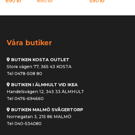
Det
Det
690
kr
890
kr
590
kr
ursprungliga
nuvarande
priset
priset
var:
är:
890 kr.
690 kr.
Våra butiker
BUTIKEN KOSTA OUTLET
Stora vägen 77, 365 43 KOSTA
Tel 0478-508 80
BUTIKEN I ÄLMHULT VID IKEA
Handelsvägen 12, 343 33 ÄLMHULT
Tel 0476-694660
BUTIKEN MALMÖ SVÅGERTORP
Nornegatan 3, 215 86 MALMÖ
Tel 040-534080