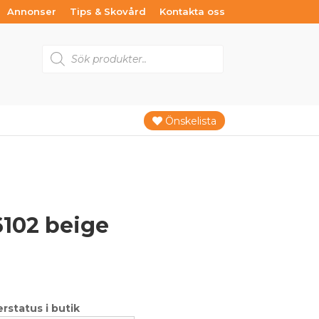
Annonser
Tips & Skovård
Kontakta oss
Products
search
Önskelista
102 beige
Det
Det
ursprungliga
nuvarande
priset
priset
var:
är: