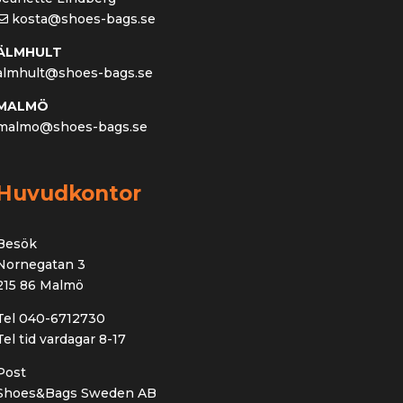
kosta@shoes-bags.se
ÄLMHULT
almhult@shoes-bags.se
MALMÖ
malmo@shoes-bags.se
Huvudkontor
Besök
Nornegatan 3
215 86 Malmö
Tel 040-6712730
Tel tid vardagar 8-17
Post
Shoes&Bags Sweden AB