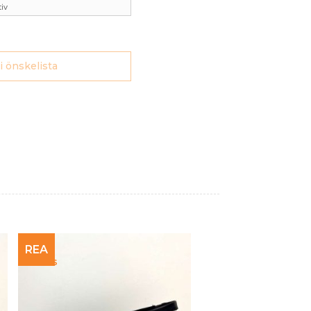
750 kr.
490 kr.
 i önskelista
REA