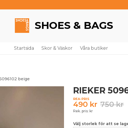
SHOES & BAGS
Startsida
Skor & Väskor
Våra butiker
5096102 beige
RIEKER 5096
490
kr
750
kr
Rek. pris: kr