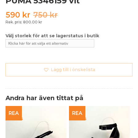
PUMA 5346159 vit
Det
Det
590
kr
750
kr
ursprungliga
nuvarande
Rek. pris: 800.00 kr
priset
priset
var:
är:
750 kr.
590 kr.
Lägg till i önskelista
Andra har även tittat på
REA
REA