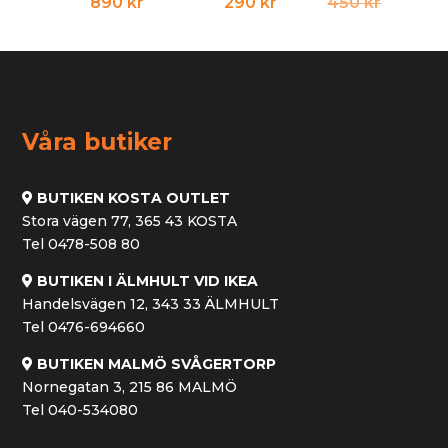
Det
Det
890
kr
290
kr
450
kr
ursprun
nuvara
priset
priset
var:
är:
450 kr.
290 kr.
Våra butiker
BUTIKEN KOSTA OUTLET
Stora vägen 77, 365 43 KOSTA
Tel 0478-508 80
BUTIKEN I ÄLMHULT VID IKEA
Handelsvägen 12, 343 33 ÄLMHULT
Tel 0476-694660
BUTIKEN MALMÖ SVÅGERTORP
Nornegatan 3, 215 86 MALMÖ
Tel 040-534080