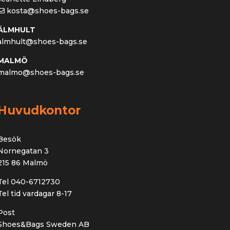
kosta@shoes-bags.se
ÄLMHULT
almhult@shoes-bags.se
MALMÖ
malmo@shoes-bags.se
Huvudkontor
Besök
Nornegatan 3
215 86 Malmö
Tel 040-6712730
Tel tid vardagar 8-17
Post
Shoes&Bags Sweden AB