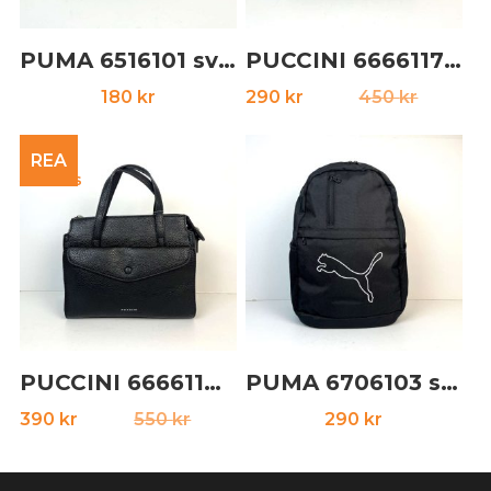
PUMA 6516101 svart
PUCCINI 6666117 navy
Det
Det
180
kr
290
kr
450
kr
ursprun
nuvara
priset
priset
REA
var:
är:
450 kr.
290 kr.
PUCCINI 6666118 svart
PUMA 6706103 svart
Det
Det
390
kr
550
kr
290
kr
ursprungliga
nuvarande
priset
priset