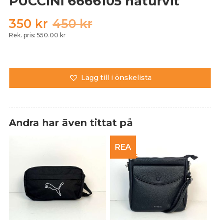
PUCCINI 6666105 naturvit
Det
Det
350
kr
450
kr
ursprungliga
nuvarande
Rek. pris: 550.00 kr
priset
priset
var:
är:
450 kr.
350 kr.
Lägg till i önskelista
Andra har även tittat på
REA