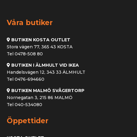
var:
är:
550 kr.
390 kr.
Våra butiker
BUTIKEN KOSTA OUTLET
Stora vägen 77, 365 43 KOSTA
Tel 0478-508 80
BUTIKEN I ÄLMHULT VID IKEA
Handelsvägen 12, 343 33 ÄLMHULT
Tel 0476-694660
BUTIKEN MALMÖ SVÅGERTORP
Nornegatan 3, 215 86 MALMÖ
Tel 040-534080
Öppettider