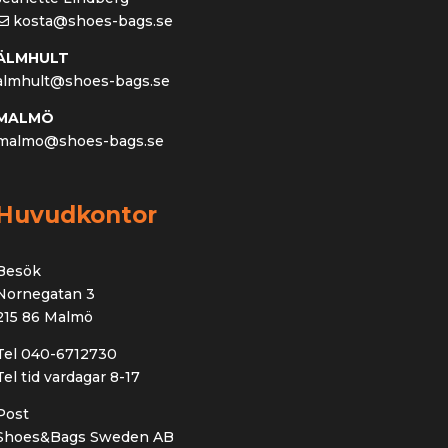
kosta@shoes-bags.se
ÄLMHULT
almhult@shoes-bags.se
MALMÖ
malmo@shoes-bags.se
Huvudkontor
Besök
Nornegatan 3
215 86 Malmö
Tel 040-6712730
Tel tid vardagar 8-17
Post
Shoes&Bags Sweden AB