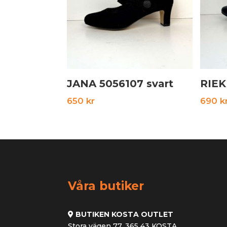
JANA 5056107 svart
RIEK
650
kr
690
k
Våra butiker
BUTIKEN KOSTA OUTLET
Stora vägen 77, 365 43 KOSTA