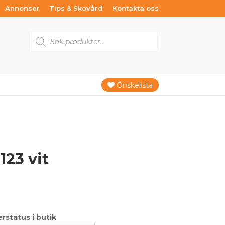
Annonser
Tips & Skovård
Kontakta oss
Products
search
Önskelista
23 vit