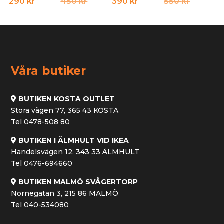
Det
Det
Det
Det
290
kr
450
kr
390
kr
550
kr
ursprungliga
nuvarande
ursprun
nuvara
priset
priset
priset
priset
var:
är:
var:
är:
450 kr.
290 kr.
550 kr.
390 kr.
Våra butiker
BUTIKEN KOSTA OUTLET
Stora vägen 77, 365 43 KOSTA
Tel 0478-508 80
BUTIKEN I ÄLMHULT VID IKEA
Handelsvägen 12, 343 33 ÄLMHULT
Tel 0476-694660
BUTIKEN MALMÖ SVÅGERTORP
Nornegatan 3, 215 86 MALMÖ
Tel 040-534080