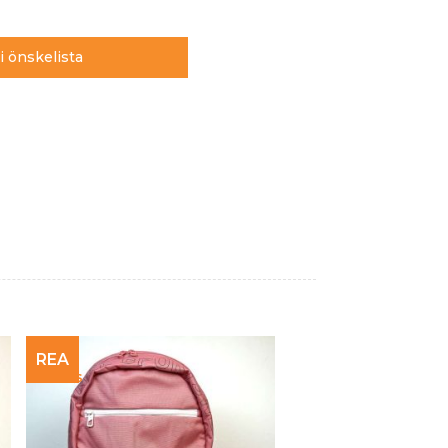
 i önskelista
REA