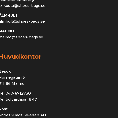
kosta@shoes-bags.se
ÄLMHULT
almhult@shoes-bags.se
MALMÖ
malmo@shoes-bags.se
Huvudkontor
Besök
Nornegatan 3
215 86 Malmö
Tel 040-6712730
Tel tid vardagar 8-17
Post
Shoes&Bags Sweden AB