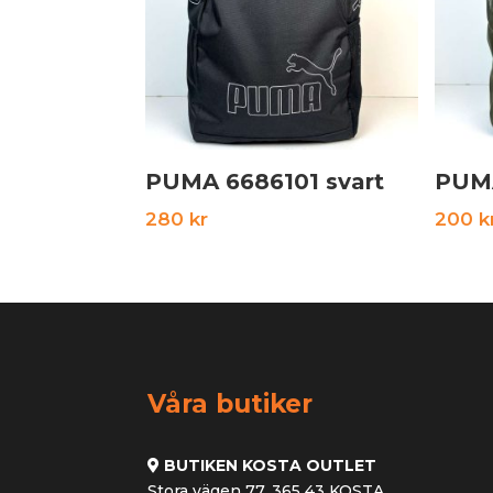
PUMA 6686101 svart
280
kr
200
k
Våra butiker
BUTIKEN KOSTA OUTLET
Stora vägen 77, 365 43 KOSTA