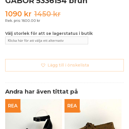
GABOR 5336154 brun
Det
Det
1090
kr
1450
kr
ursprungliga
nuvarande
Rek. pris: 1600.00 kr
priset
priset
var:
är:
1450 kr.
1090 kr.
Lägg till i önskelista
Andra har även tittat på
REA
REA