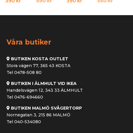
Det
Det
Det
Det
390
kr
590
kr
390
kr
550
kr
ursprungliga
nuvarande
ursprun
nuvara
priset
priset
priset
priset
var:
är:
var:
är:
590 kr.
390 kr.
550 kr.
390 kr.
Våra butiker
BUTIKEN KOSTA OUTLET
Stora vägen 77, 365 43 KOSTA
Tel 0478-508 80
BUTIKEN I ÄLMHULT VID IKEA
Handelsvägen 12, 343 33 ÄLMHULT
Tel 0476-694660
BUTIKEN MALMÖ SVÅGERTORP
Nornegatan 3, 215 86 MALMÖ
Tel 040-534080