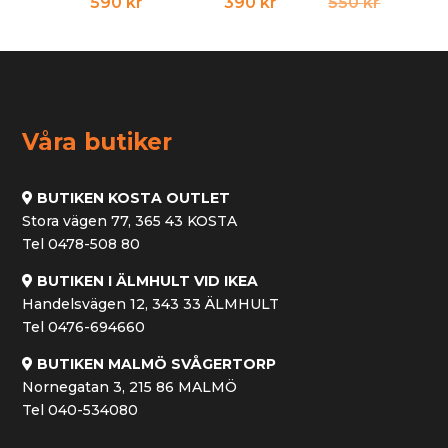
Det
Det
590
kr
390
kr
550
kr
ursprun
nuvara
priset
priset
var:
är:
550 kr.
390 kr.
Våra butiker
BUTIKEN KOSTA OUTLET
Stora vägen 77, 365 43 KOSTA
Tel 0478-508 80
BUTIKEN I ÄLMHULT VID IKEA
Handelsvägen 12, 343 33 ÄLMHULT
Tel 0476-694660
BUTIKEN MALMÖ SVÅGERTORP
Nornegatan 3, 215 86 MALMÖ
Tel 040-534080