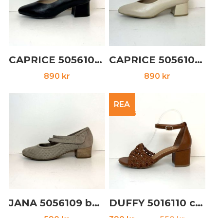
CAPRICE 5056102 svart
CAPRICE 5056103 naturvit
890
kr
890
kr
REA
JANA 5056109 beige
DUFFY 5016110 camel