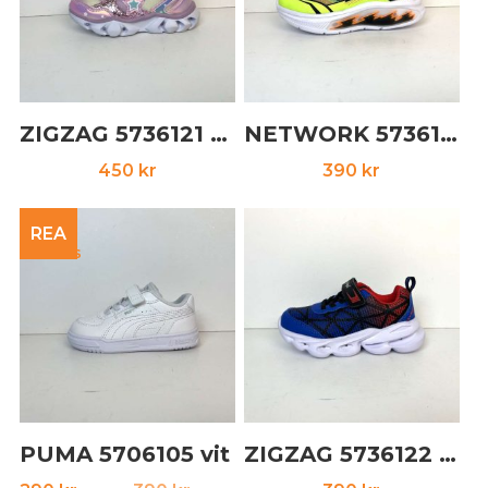
ZIGZAG 5736121 rosa
NETWORK 5736115 grön
450
kr
390
kr
REA
PUMA 5706105 vit
ZIGZAG 5736122 blå