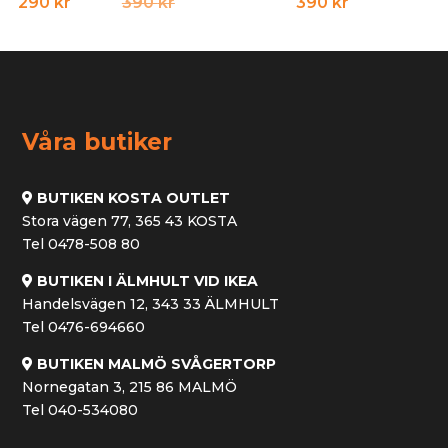
Det
Det
290
kr
390
kr
390
kr
ursprungliga
nuvarande
priset
priset
var:
är:
390 kr.
290 kr.
Våra butiker
BUTIKEN KOSTA OUTLET
Stora vägen 77, 365 43 KOSTA
Tel 0478-508 80
BUTIKEN I ÄLMHULT VID IKEA
Handelsvägen 12, 343 33 ÄLMHULT
Tel 0476-694660
BUTIKEN MALMÖ SVÅGERTORP
Nornegatan 3, 215 86 MALMÖ
Tel 040-534080