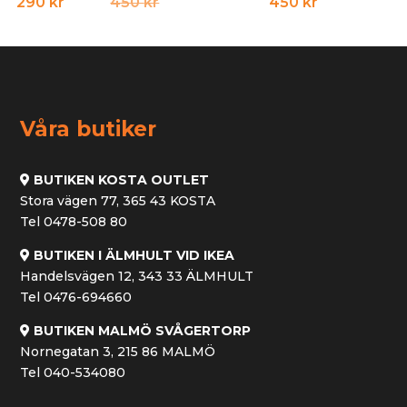
Det
Det
290
kr
450
kr
450
kr
ursprungliga
nuvarande
priset
priset
var:
är:
450 kr.
290 kr.
Våra butiker
BUTIKEN KOSTA OUTLET
Stora vägen 77, 365 43 KOSTA
Tel 0478-508 80
BUTIKEN I ÄLMHULT VID IKEA
Handelsvägen 12, 343 33 ÄLMHULT
Tel 0476-694660
BUTIKEN MALMÖ SVÅGERTORP
Nornegatan 3, 215 86 MALMÖ
Tel 040-534080