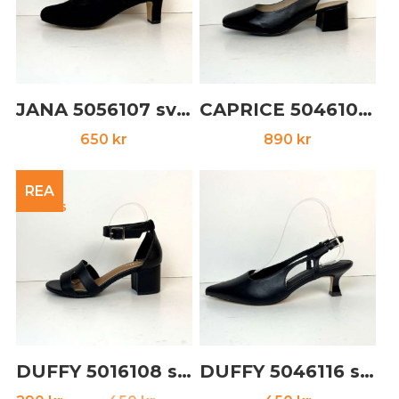
JANA 5056107 svart
CAPRICE 5046101 svart
650
kr
890
kr
REA
DUFFY 5016108 svart
DUFFY 5046116 svart