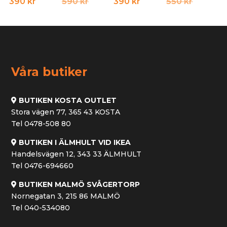
Det
Det
Det
Det
390
kr
590
kr
390
kr
550
kr
ursprungliga
nuvarande
ursprun
nuvara
priset
priset
priset
priset
var:
är:
var:
är:
590 kr.
390 kr.
550 kr.
390 kr.
Våra butiker
BUTIKEN KOSTA OUTLET
Stora vägen 77, 365 43 KOSTA
Tel 0478-508 80
BUTIKEN I ÄLMHULT VID IKEA
Handelsvägen 12, 343 33 ÄLMHULT
Tel 0476-694660
BUTIKEN MALMÖ SVÅGERTORP
Nornegatan 3, 215 86 MALMÖ
Tel 040-534080