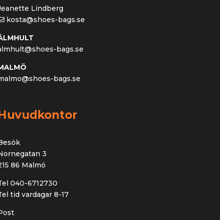
Jeanette Lindberg
kosta@shoes-bags.se
ÄLMHULT
almhult@shoes-bags.se
MALMÖ
malmo@shoes-bags.se
Huvudkontor
Besök
Nornegatan 3
215 86 Malmö
Tel 040-6712730
Tel tid vardagar 8-17
Post