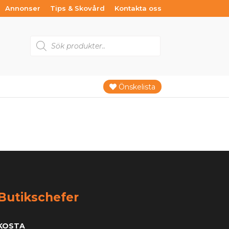
Annonser
Tips & Skovård
Kontakta oss
Products
search
Önskelista
Butikschefer
KOSTA