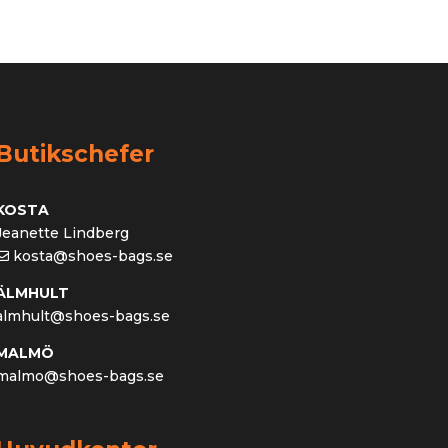
Butikschefer
KOSTA
Jeanette Lindberg
kosta@shoes-bags.se
ÄLMHULT
almhult@shoes-bags.se
MALMÖ
malmo@shoes-bags.se