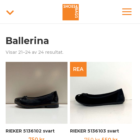
Ballerina
Visar 21–24 av 24 resultat.
REA
RIEKER 5136102 svart
RIEKER 5136103 svart
Det
Det
750
kr
750
kr
550
kr